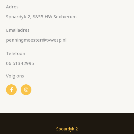
Adres
Spoardyk 2, 8855 HW Sexbierum
Emailadres
penningmeester@tvwesp.nl
Telefoon
06 51342995
Volg ons
F
I
a
n
c
s
e
t
b
a
o
g
o
r
k
a
-
m
f
Spoardyk 2